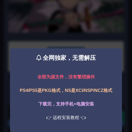
📥 补资源
全网独家，无需解压
全部为源文件，没有繁琐操作
个人欣赏、学习之用，版权发行公司所有，下载后24小时
PS4/PS5是PKG格式，NS是XCI/NSP/NCZ格式
内删除，喜欢本作，购买正版。
下载完，支持手机+电脑安装
游戏获取
下载
👉 远程安装教程 👈
登录后获取