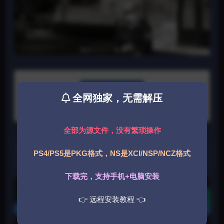
📥 补资源
全网独家，无需解压
全部为源文件，没有繁琐操作
个人欣赏、学习之用，版权发行公司所有，下载后24小时
PS4/PS5是PKG格式，NS是XCI/NSP/NCZ格式
内删除，喜欢本作，购买正版。
下载完，支持手机+电脑安装
游戏获取
下载
👉 远程安装教程 👈
登录后获取