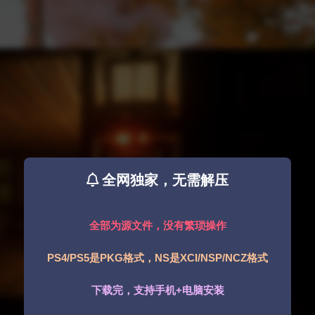
全网独家，无需解压
全部为源文件，没有繁琐操作
PS4/PS5是PKG格式，NS是XCI/NSP/NCZ格式
下载完，支持手机+电脑安装