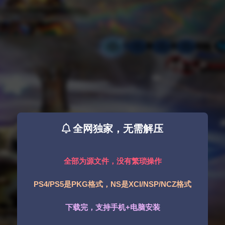
全网独家，无需解压
全部为源文件，没有繁琐操作
PS4/PS5是PKG格式，NS是XCI/NSP/NCZ格式
下载完，支持手机+电脑安装