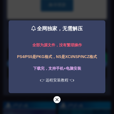
📥 补资源
全网独家，无需解压
个人欣赏、学习之用，版权发行公司所有，下载后24小时
内删除，喜欢本作，购买正版。
全部为源文件，没有繁琐操作
游戏获取
下载
PS4/PS5是PKG格式，NS是XCI/NSP/NCZ格式
登录后获取
下载完，支持手机+电脑安装
下载遇到问题？可联系客服或反馈
👉 远程安装教程 👈
收藏