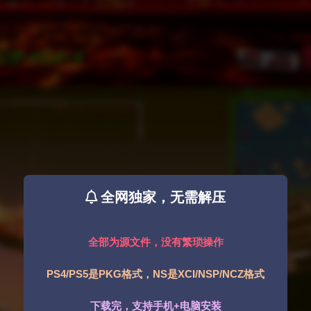
全网独家，无需解压
全部为源文件，没有繁琐操作
PS4/PS5是PKG格式，NS是XCI/NSP/NCZ格式
下载完，支持手机+电脑安装