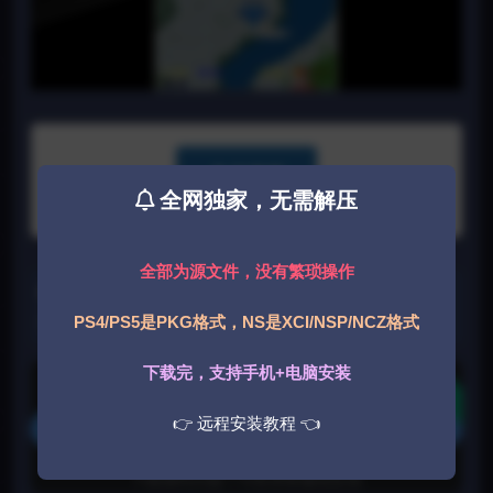
📥 补资源
全网独家，无需解压
全部为源文件，没有繁琐操作
个人欣赏、学习之用，版权发行公司所有，下载后24小时
内删除，喜欢本作，购买正版。
PS4/PS5是PKG格式，NS是XCI/NSP/NCZ格式
下载完，支持手机+电脑安装
游戏获取
下载
👉 远程安装教程 👈
登录后获取
下载遇到问题？可联系客服或反馈