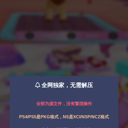
全网独家，无需解压
全部为源文件，没有繁琐操作
PS4/PS5是PKG格式，NS是XCI/NSP/NCZ格式