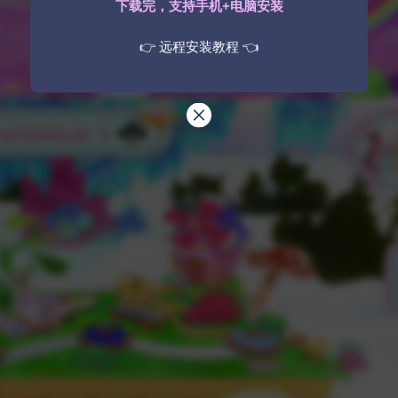
下载完，支持手机+电脑安装
👉 远程安装教程 👈