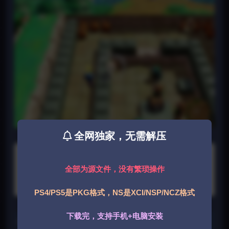
全网独家，无需解压
📥 补资源
全部为源文件，没有繁琐操作
PS4/PS5是PKG格式，NS是XCI/NSP/NCZ格式
下载完，支持手机+电脑安装
个人欣赏、学习之用，版权发行公司所有，下载后24小时