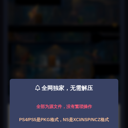
全网独家，无需解压
全部为源文件，没有繁琐操作
📥 补资源
PS4/PS5是PKG格式，NS是XCI/NSP/NCZ格式