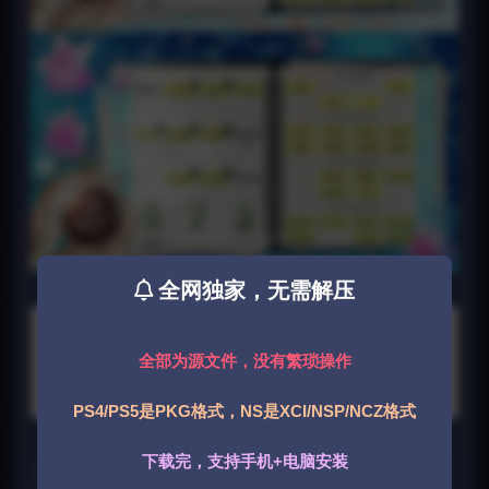
全网独家，无需解压
📥 补资源
全部为源文件，没有繁琐操作
PS4/PS5是PKG格式，NS是XCI/NSP/NCZ格式
下载完，支持手机+电脑安装
个人欣赏、学习之用，版权发行公司所有，下载后24小时