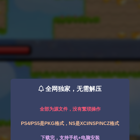
全网独家，无需解压
全部为源文件，没有繁琐操作
PS4/PS5是PKG格式，NS是XCI/NSP/NCZ格式
下载完，支持手机+电脑安装