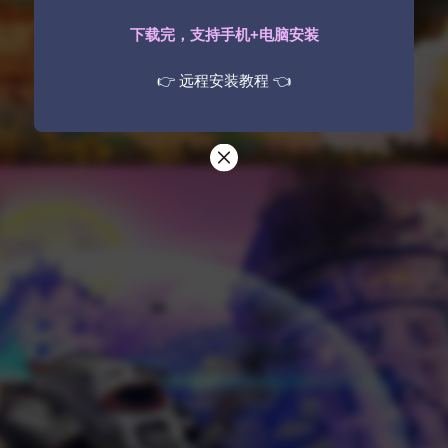
下载完，支持手机+电脑安装
👉 远程安装教程 👈