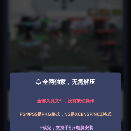
全网独家，无需解压
全部为源文件，没有繁琐操作
📥 补资源
PS4/PS5是PKG格式，NS是XCI/NSP/NCZ格式
下载完，支持手机+电脑安装