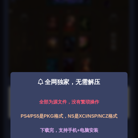
全网独家，无需解压
📥 补资源
全部为源文件，没有繁琐操作
PS4/PS5是PKG格式，NS是XCI/NSP/NCZ格式
下载完，支持手机+电脑安装
个人欣赏、学习之用，版权发行公司所有，下载后24小时