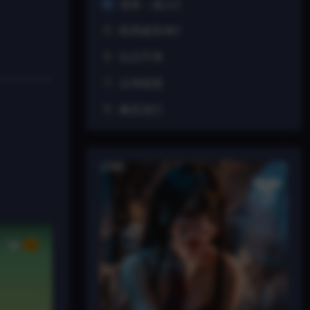
龙珠：战士Z
4
暗黑破坏神2
5
往日不再
6
台球国度
7
幽灵游行
8