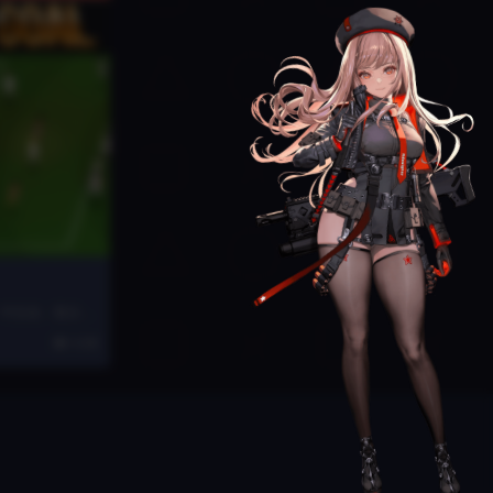
l！ 中文名：复古足
...
4.3K