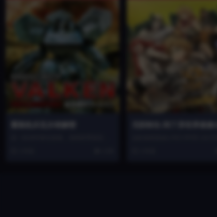
重装机兵瓦尔肯解密
无职转生:到了异世界就拿
是一款动作射击游戏。游戏背景设定在
这款游戏是由LANCARSE Ltd.
本事
遥远的未来，地球游戏日益减少，两个
shiroad Inc.发行的冒...
1 年前
2.9K
1 年前
政府为了争夺...