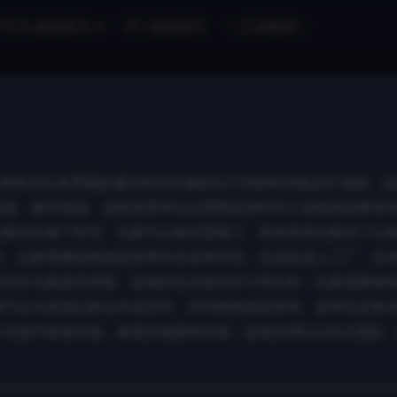
ITCH-国港英日
PC-国港英日
✨工具教程✨
家将扮演主角贾斯廷通过时间穿越前往不同的时间线进行冒险。
线索，解开谜题。游戏背景和玩法贾斯廷的时间大冒险的故事背
克鲁特交换了时空。玩家可以操控贾斯汀、茱莉亚和克鲁特三位
务，玩家需要探索虚拟世界中的各种环境，包括机器人工厂、未
找到并击败恶意黑客。游戏特色丰富的关卡和任务：玩家需要探
家可以与其他玩家合作或竞争，共同探索虚拟世界。多样化的角
方式提升装备性能。精美的画面和音效：游戏采用D点击式冒险