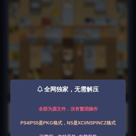
全网独家，无需解压
全部为源文件，没有繁琐操作
📥 补资源
PS4/PS5是PKG格式，NS是XCI/NSP/NCZ格式