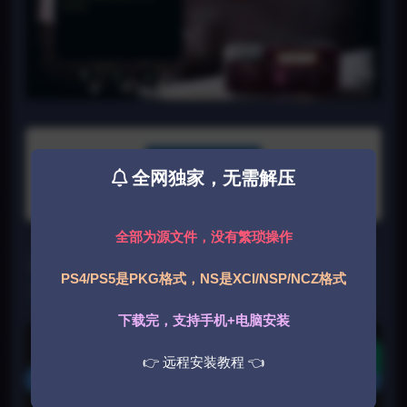
📥 补资源
全网独家，无需解压
全部为源文件，没有繁琐操作
个人欣赏、学习之用，版权发行公司所有，下载后24小时
PS4/PS5是PKG格式，NS是XCI/NSP/NCZ格式
内删除，喜欢本作，购买正版。
下载完，支持手机+电脑安装
游戏获取
下载
👉 远程安装教程 👈
登录后获取