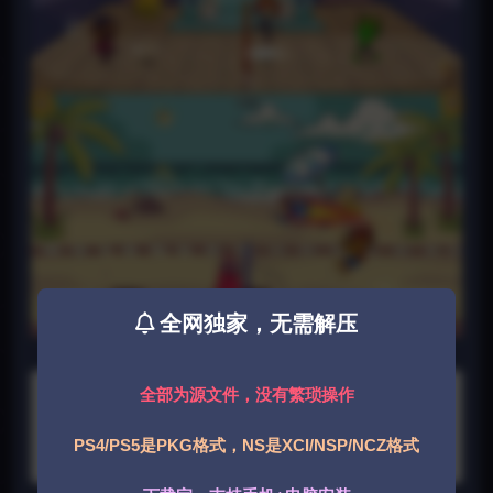
全网独家，无需解压
全部为源文件，没有繁琐操作
📥 补资源
PS4/PS5是PKG格式，NS是XCI/NSP/NCZ格式