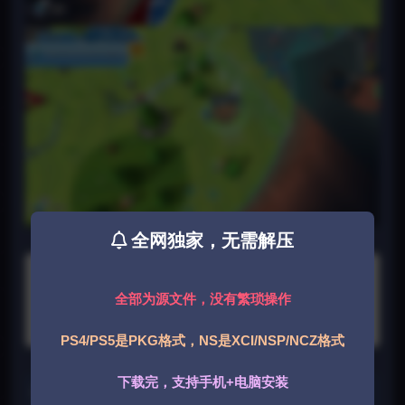
全网独家，无需解压
📥 补资源
全部为源文件，没有繁琐操作
PS4/PS5是PKG格式，NS是XCI/NSP/NCZ格式
下载完，支持手机+电脑安装
个人欣赏、学习之用，版权发行公司所有，下载后24小时