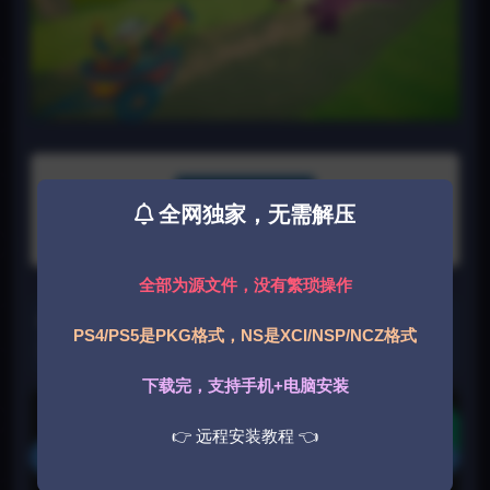
📥 补资源
全网独家，无需解压
全部为源文件，没有繁琐操作
个人欣赏、学习之用，版权发行公司所有，下载后24小时
PS4/PS5是PKG格式，NS是XCI/NSP/NCZ格式
内删除，喜欢本作，购买正版。
下载完，支持手机+电脑安装
游戏获取
下载
👉 远程安装教程 👈
登录后获取