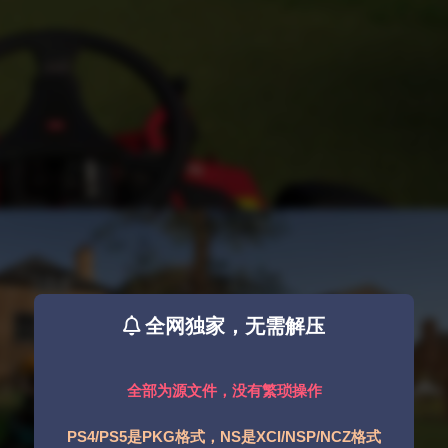
全网独家，无需解压
全部为源文件，没有繁琐操作
PS4/PS5是PKG格式，NS是XCI/NSP/NCZ格式