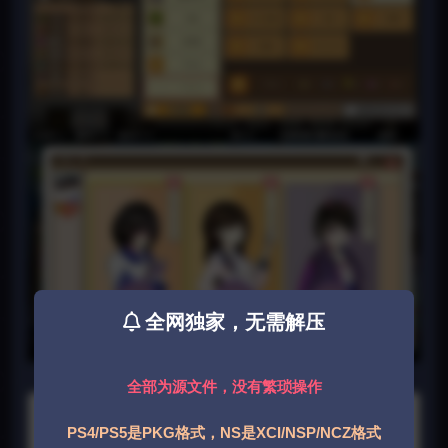
全网独家，无需解压
全部为源文件，没有繁琐操作
PS4/PS5是PKG格式，NS是XCI/NSP/NCZ格式
📥 补资源