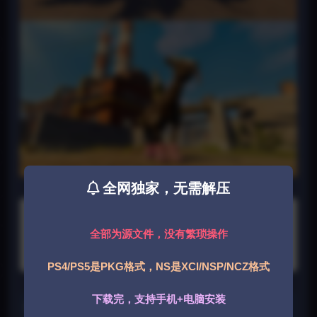
全网独家，无需解压
📥 补资源
全部为源文件，没有繁琐操作
PS4/PS5是PKG格式，NS是XCI/NSP/NCZ格式
下载完，支持手机+电脑安装
个人欣赏、学习之用，版权发行公司所有，下载后24小时