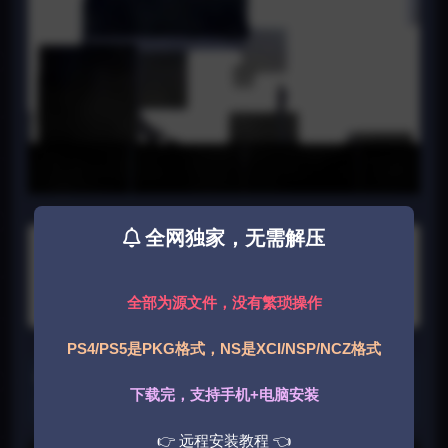
全网独家，无需解压
📥 补资源
全部为源文件，没有繁琐操作
PS4/PS5是PKG格式，NS是XCI/NSP/NCZ格式
个人欣赏、学习之用，版权发行公司所有，下载后24小时
下载完，支持手机+电脑安装
内删除，喜欢本作，购买正版。
👉 远程安装教程 👈