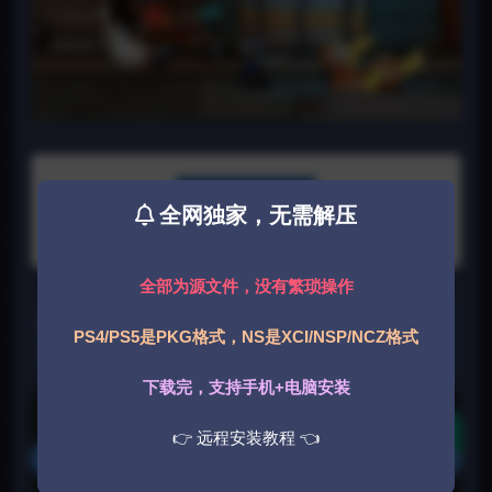
📥 补资源
全网独家，无需解压
全部为源文件，没有繁琐操作
个人欣赏、学习之用，版权发行公司所有，下载后24小时
PS4/PS5是PKG格式，NS是XCI/NSP/NCZ格式
内删除，喜欢本作，购买正版。
下载完，支持手机+电脑安装
游戏获取
下载
👉 远程安装教程 👈
登录后获取