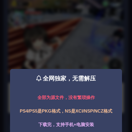
全网独家，无需解压
📥 补资源
全部为源文件，没有繁琐操作
PS4/PS5是PKG格式，NS是XCI/NSP/NCZ格式
下载完，支持手机+电脑安装
个人欣赏、学习之用，版权发行公司所有，下载后24小时