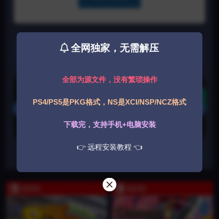
全网独家，无需解压
个人欣赏、学习之用，版权发行公司所有，下载后24小时
内删除，喜欢本作，购买正版。
全部为源文件，没有繁琐操作
游戏获取
下载
PS4/PS5是PKG格式，NS是XCI/NSP/NCZ格式
登录后获取
下载完，支持手机+电脑安装
下载遇到问题？可联系客服或反馈
👉 远程安装教程 👈
收藏