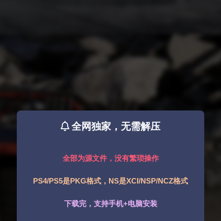
全网独家，无需解压
全部为源文件，没有繁琐操作
PS4/PS5是PKG格式，NS是XCI/NSP/NCZ格式
下载完，支持手机+电脑安装