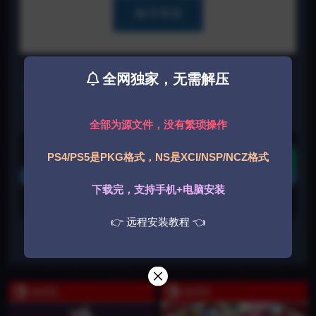
📥 补资源
全网独家，无需解压
个人欣赏、学习之用，版权发行公司所有，下载后24小时
内删除，喜欢本作，购买正版。
全部为源文件，没有繁琐操作
游戏获取
下载
PS4/PS5是PKG格式，NS是XCI/NSP/NCZ格式
登录后获取
下载完，支持手机+电脑安装
下载遇到问题？可联系客服或反馈
👉 远程安装教程 👈
收藏