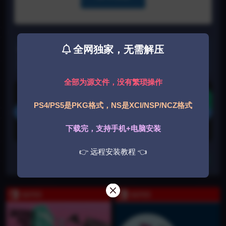
全网独家，无需解压
个人欣赏、学习之用，版权发行公司所有，下载后24小时
内删除，喜欢本作，购买正版。
全部为源文件，没有繁琐操作
游戏获取
下载
PS4/PS5是PKG格式，NS是XCI/NSP/NCZ格式
登录后获取
下载完，支持手机+电脑安装
下载遇到问题？可联系客服或反馈
👉 远程安装教程 👈
收藏