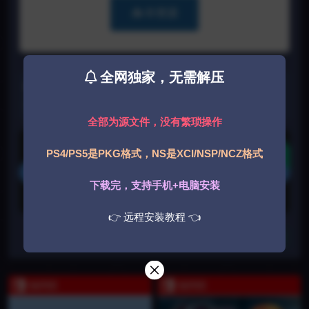
📥 补资源
全网独家，无需解压
个人欣赏、学习之用，版权发行公司所有，下载后24小时
内删除，喜欢本作，购买正版。
全部为源文件，没有繁琐操作
游戏获取
下载
PS4/PS5是PKG格式，NS是XCI/NSP/NCZ格式
登录后获取
下载完，支持手机+电脑安装
下载遇到问题？可联系客服或反馈
👉 远程安装教程 👈
收藏