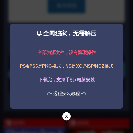
📥 补资源
全网独家，无需解压
个人欣赏、学习之用，版权发行公司所有，下载后24小时
内删除，喜欢本作，购买正版。
全部为源文件，没有繁琐操作
游戏获取
下载
PS4/PS5是PKG格式，NS是XCI/NSP/NCZ格式
登录后获取
下载完，支持手机+电脑安装
下载遇到问题？可联系客服或反馈
👉 远程安装教程 👈
收藏