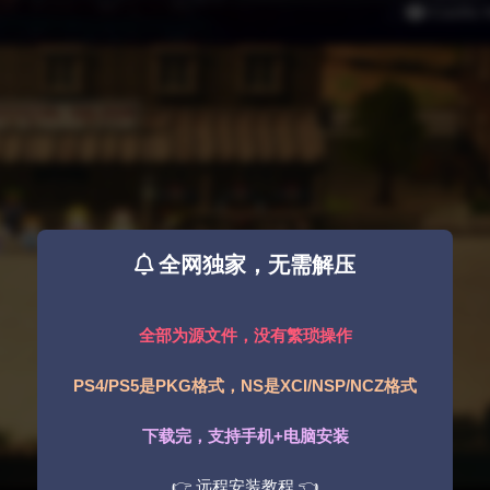
全网独家，无需解压
全部为源文件，没有繁琐操作
PS4/PS5是PKG格式，NS是XCI/NSP/NCZ格式
下载完，支持手机+电脑安装
👉 远程安装教程 👈