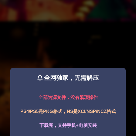
全网独家，无需解压
全部为源文件，没有繁琐操作
PS4/PS5是PKG格式，NS是XCI/NSP/NCZ格式
下载完，支持手机+电脑安装