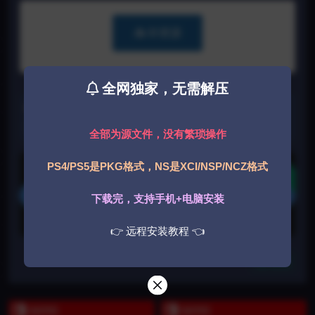
📥 补资源
全网独家，无需解压
个人欣赏、学习之用，版权发行公司所有，下载后24小时
内删除，喜欢本作，购买正版。
全部为源文件，没有繁琐操作
游戏获取
下载
PS4/PS5是PKG格式，NS是XCI/NSP/NCZ格式
登录后获取
下载完，支持手机+电脑安装
下载遇到问题？可联系客服或反馈
👉 远程安装教程 👈
收藏