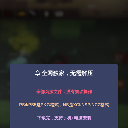
全网独家，无需解压
全部为源文件，没有繁琐操作
PS4/PS5是PKG格式，NS是XCI/NSP/NCZ格式
下载完，支持手机+电脑安装