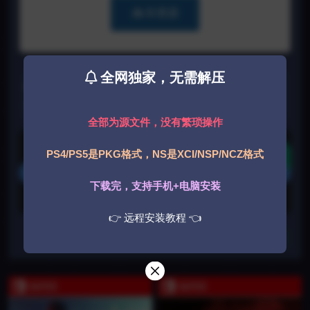
📥 补资源
全网独家，无需解压
个人欣赏、学习之用，版权发行公司所有，下载后24小时
内删除，喜欢本作，购买正版。
全部为源文件，没有繁琐操作
游戏获取
下载
PS4/PS5是PKG格式，NS是XCI/NSP/NCZ格式
登录后获取
下载完，支持手机+电脑安装
下载遇到问题？可联系客服或反馈
👉 远程安装教程 👈
收藏