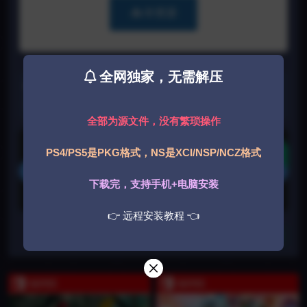
📥 补资源
全网独家，无需解压
个人欣赏、学习之用，版权发行公司所有，下载后24小时
内删除，喜欢本作，购买正版。
全部为源文件，没有繁琐操作
游戏获取
下载
PS4/PS5是PKG格式，NS是XCI/NSP/NCZ格式
登录后获取
下载完，支持手机+电脑安装
下载遇到问题？可联系客服或反馈
👉 远程安装教程 👈
收藏