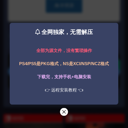
📥 补资源
全网独家，无需解压
个人欣赏、学习之用，版权发行公司所有，下载后24小时
内删除，喜欢本作，购买正版。
全部为源文件，没有繁琐操作
游戏获取
下载
PS4/PS5是PKG格式，NS是XCI/NSP/NCZ格式
登录后获取
下载完，支持手机+电脑安装
下载遇到问题？可联系客服或反馈
👉 远程安装教程 👈
收藏