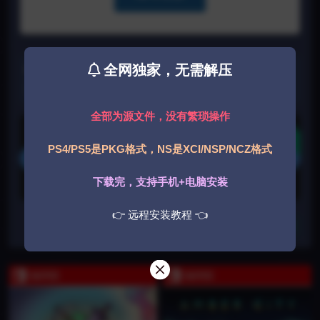
全网独家，无需解压
个人欣赏、学习之用，版权发行公司所有，下载后24小时
内删除，喜欢本作，购买正版。
全部为源文件，没有繁琐操作
游戏获取
下载
PS4/PS5是PKG格式，NS是XCI/NSP/NCZ格式
登录后获取
下载完，支持手机+电脑安装
下载遇到问题？可联系客服或反馈
👉 远程安装教程 👈
收藏