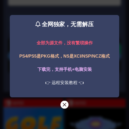
个人欣赏、学习之用，版权发行公司所有，下载后24小时
全网独家，无需解压
内删除，喜欢本作，购买正版。
游戏获取
下载
全部为源文件，没有繁琐操作
PS4/PS5是PKG格式，NS是XCI/NSP/NCZ格式
登录后获取
下载遇到问题？可联系客服或反馈
下载完，支持手机+电脑安装
👉 远程安装教程 👈
收藏