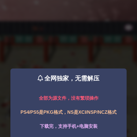
全网独家，无需解压
全部为源文件，没有繁琐操作
PS4/PS5是PKG格式，NS是XCI/NSP/NCZ格式
下载完，支持手机+电脑安装