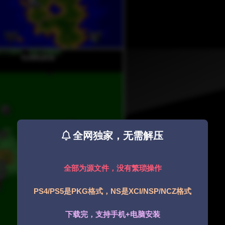
全网独家，无需解压
全部为源文件，没有繁琐操作
PS4/PS5是PKG格式，NS是XCI/NSP/NCZ格式
下载完，支持手机+电脑安装