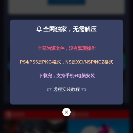
全网独家，无需解压
个人欣赏、学习之用，版权发行公司所有，下载后24小时
内删除，喜欢本作，购买正版。
全部为源文件，没有繁琐操作
游戏获取
下载
PS4/PS5是PKG格式，NS是XCI/NSP/NCZ格式
登录后获取
下载完，支持手机+电脑安装
下载遇到问题？可联系客服或反馈
👉 远程安装教程 👈
收藏