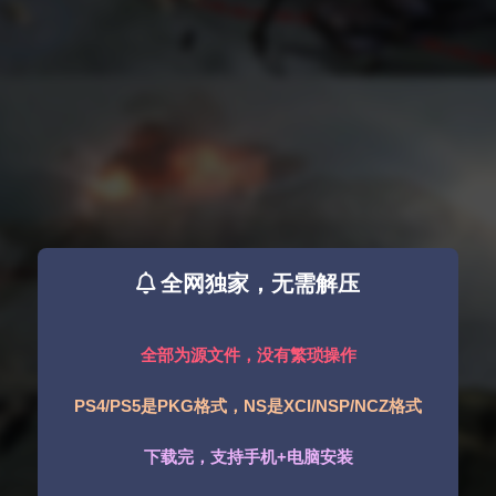
全网独家，无需解压
全部为源文件，没有繁琐操作
PS4/PS5是PKG格式，NS是XCI/NSP/NCZ格式
下载完，支持手机+电脑安装