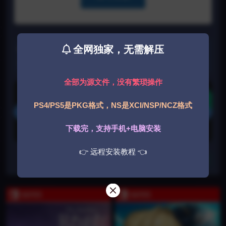
全网独家，无需解压
个人欣赏、学习之用，版权发行公司所有，下载后24小时
内删除，喜欢本作，购买正版。
全部为源文件，没有繁琐操作
游戏获取
下载
PS4/PS5是PKG格式，NS是XCI/NSP/NCZ格式
登录后获取
下载完，支持手机+电脑安装
下载遇到问题？可联系客服或反馈
👉 远程安装教程 👈
收藏