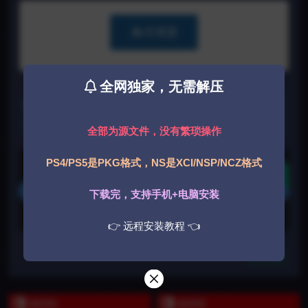
📥 补资源
全网独家，无需解压
个人欣赏、学习之用，版权发行公司所有，下载后24小时
内删除，喜欢本作，购买正版。
全部为源文件，没有繁琐操作
游戏获取
下载
PS4/PS5是PKG格式，NS是XCI/NSP/NCZ格式
登录后获取
下载完，支持手机+电脑安装
下载遇到问题？可联系客服或反馈
👉 远程安装教程 👈
收藏