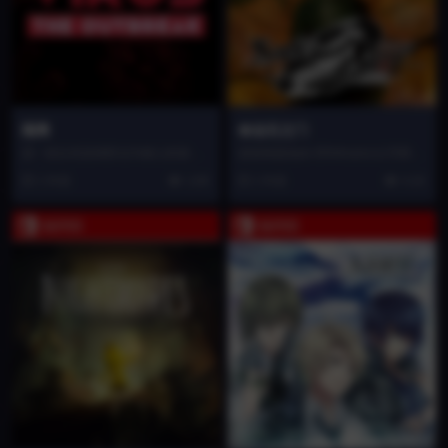
隔离
命运石之门
是一款以传染病防治为核心的游戏
该游戏是由pb.和Nitroplus公司联手
作品。玩家需要扮演疫情防控者的
打造，并由角川书店出版的“科学冒
1 年前
1.6K
1 年前
4.1K
角色，通过科学研究与...
险系...