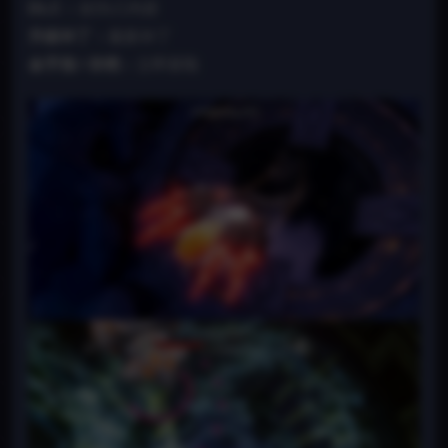
DLC：
全DLC内容
升级补丁：
最新补丁
金手指 / 存档：
立即获取