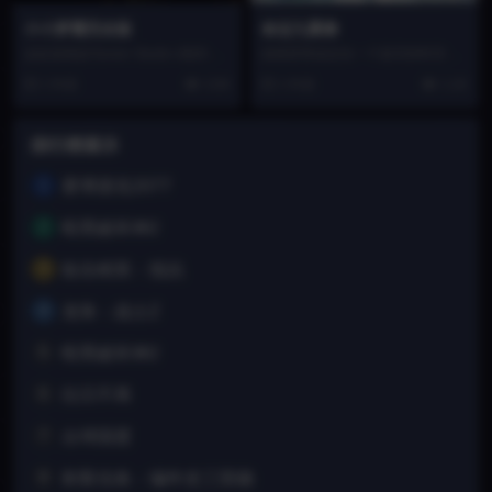
小小梦魇完全版
命运九重奏
这款游戏由Tarsier Studio s制作，
游戏背景设定在一个架空的时空，
万代南梦宫发行。游戏背景设定在
主角团搭乘名为“NORN”的飞船进行
1 年前
2.6K
1 年前
1.1K
一...
空中旅行。游戏...
排行榜展示
赛博朋克2077
1
暗黑破坏神2
2
狙击精英：抵抗
3
龙珠：战士Z
4
暗黑破坏神2
5
往日不再
6
台球国度
7
刺客信条：编年史三部曲
8