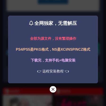
全网独家，无需解压
个人欣赏、学习之用，版权发行公司所有，下载后24小时
内删除，喜欢本作，购买正版。
全部为源文件，没有繁琐操作
游戏获取
下载
PS4/PS5是PKG格式，NS是XCI/NSP/NCZ格式
登录后获取
下载完，支持手机+电脑安装
下载遇到问题？可联系客服或反馈
👉 远程安装教程 👈
收藏