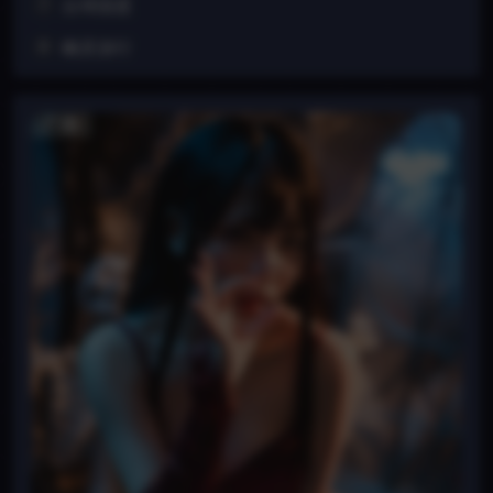
台球国度
7
幽灵游行
8